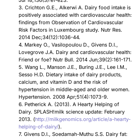
Jul 18;136(3):e1-e23.
3. Crichton G.E., Alkerwi A. Dairy food intake is
positively associated with cardiovascular health:
findings from Observation of Cardiovascular
Risk Factors in Luxembourg study. Nutr Res.
2014 Dec;34(12):1036-44.
4. Markey O., Vasilopoulou D., Givens D.I.,
Lovegrove J.A. Dairy and cardiovascular health:
Friend or foe? Nutr Bull. 2014 Jun;39(2):161-171.
5. Wang L., Manson J.E., Buring J.E., Lee I.M.,
Sesso H.D. Dietary intake of dairy products,
calcium, and vitamin D and the risk of
hypertension in middle-aged and older women.
Hypertension. 2008 Apr;51(4):1073-9.
6. Petherick A. (2013). A Hearty Helping of
Dairy. SPLASH!milk science update: February
2013. (
http://milkgenomics.org/article/a-hearty-
helping-of-dairy/
).
7. Givens D.I., Soedamah-Muthu S.S. Dairy fat: