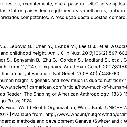
u decidiu, recentemente, que a palavra “leite” só se aplica
tas. Outros países têm regulamentos semelhantes, embora 
toridades competentes. A resolução desta questão comerci
.S., Lebovic G., Chen Y., L’Abbé M., Lee G.J., et al. Asso
nd childhood height. Am J Clin Nutr. 2017;106(2):597-602
or S., Benyamin B., Zhu G., Gordon S., Medland S., et al. 
eight from 11,214 sibling pairs. Am J Hum Genet. 2007;81(5)
p human height variation. Nat Genet. 2008;40(5):489-90.
uman height is genetic and how much is due to nutrition? :
://www.scientificamerican.com/article/how-much-of-human-h
oas Reader: The Shaping of American Anthropology, 1883-1
ago Press; 1974.
n’s Fund, World Health Organization, World Bank. UNICEF 
 2017 [Available from: http://www.who.int/nutgrowthdb/estim
ndards: methods and development Geneva (Switzerland): Wo