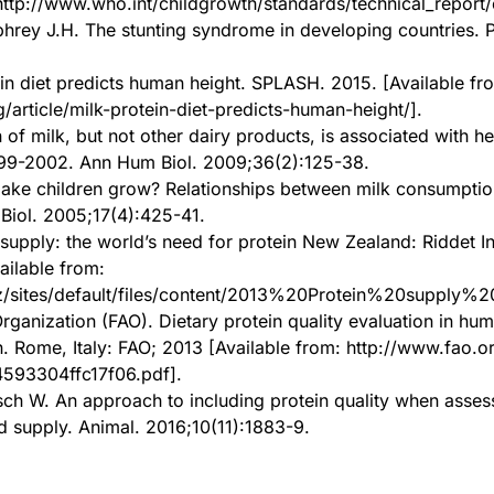
http://www.who.int/childgrowth/standards/technical_report/
rey J.H. The stunting syndrome in developing countries. Pa
n in diet predicts human height. SPLASH. 2015. [Available fr
/article/milk-protein-diet-predicts-human-height/].
of milk, but not other dairy products, is associated with 
99-2002. Ann Hum Biol. 2009;36(2):125-38.
make children grow? Relationships between milk consumpti
iol. 2005;17(4):425-41.
upply: the world’s need for protein New Zealand: Riddet Ins
ilable from:
nz/sites/default/files/content/2013%20Protein%20supply%
rganization (FAO). Dietary protein quality evaluation in huma
n. Rome, Italy: FAO; 2013 [Available from: http://www.fao.
93304ffc17f06.pdf].
itsch W. An approach to including protein quality when assess
d supply. Animal. 2016;10(11):1883-9.