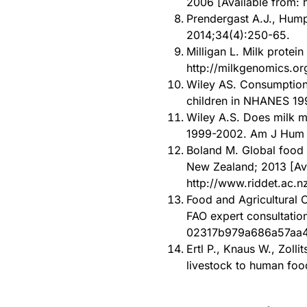
2006 [Available from: 
Prendergast A.J., Humph
2014;34(4):250-65.
Milligan L. Milk protei
http://milkgenomics.org
Wiley AS. Consumption 
children in NHANES 19
Wiley A.S. Does milk 
1999-2002. Am J Hum B
Boland M. Global food s
New Zealand; 2013 [Ava
http://www.riddet.ac.
Food and Agricultural O
FAO expert consultatio
02317b979a686a57aa45
Ertl P., Knaus W., Zoll
livestock to human foo