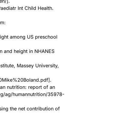
en/].
ediatr Int Child Health.
om:
height among US preschool
on and height in NHANES
titute, Massey University,
20Mike%20Boland.pdf].
n nutrition: report of an
org/ag/humannutrition/35978-
ing the net contribution of