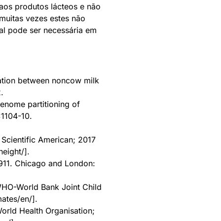
 aos produtos lácteos e não
muitas vezes estes não
al pode ser necessária em
ciation between noncow milk
.
Genome partitioning of
:1104-10.
 Scientific American; 2017
eight/].
911. Chicago and London:
WHO-World Bank Joint Child
ates/en/].
rld Health Organisation;