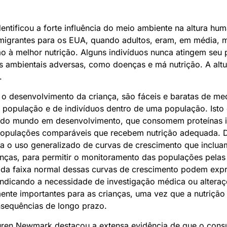
entificou a forte influência do meio ambiente na altura h
imigrantes para os EUA, quando adultos, eram, em média, m
ão à melhor nutrição. Alguns indivíduos nunca atingem seu 
as ambientais adversas, como doenças e má nutrição. A altu
.
 o desenvolvimento da criança, são fáceis e baratas de med
população e de indivíduos dentro de uma população. Isto 
 do mundo em desenvolvimento, que consomem proteínas ins
populações comparáveis que recebem nutrição adequada. D
 o uso generalizado de curvas de crescimento que inclua
anças, para permitir o monitoramento das populações pelas
 da faixa normal dessas curvas de crescimento podem expr
indicando a necessidade de investigação médica ou alteraçõ
mente importantes para as crianças, uma vez que a nutriç
nsequências de longo prazo.
uren Newmark destacou a extensa evidência de que o con