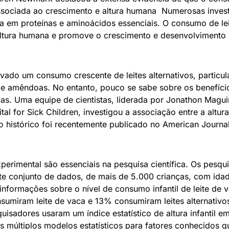
associada ao crescimento e altura humana Numerosas inve
ica em proteínas e aminoácidos essenciais. O consumo de l
altura humana e promove o crescimento e desenvolvimento 
ado um consumo crescente de leites alternativos, particu
 e amêndoas. No entanto, pouco se sabe sobre os benefício
ças. Uma equipe de cientistas, liderada por Jonathon Maguir
ital for Sick Children, investigou a associação entre a altu
do histórico foi recentemente publicado no American Journal 
perimental são essenciais na pesquisa científica. Os pesqu
e conjunto de dados, de mais de 5.000 crianças, com idad
nformações sobre o nível de consumo infantil de leite de va
umiram leite de vaca e 13% consumiram leites alternativo
sadores usaram um índice estatístico de altura infantil em
s múltiplos modelos estatísticos para fatores conhecidos q