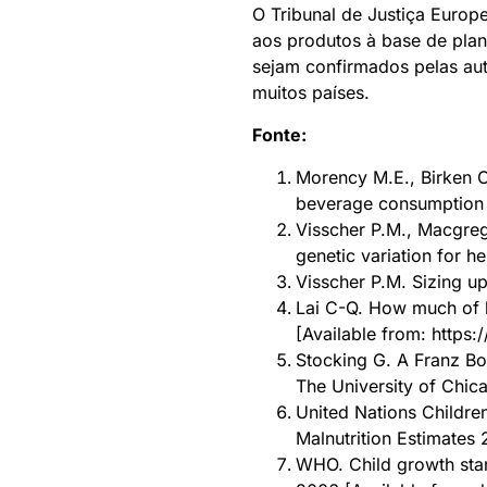
O Tribunal de Justiça Europe
aos produtos à base de plan
sejam confirmados pelas au
muitos países.
Fonte:
Morency M.E., Birken C
beverage consumption a
Visscher P.M., Macgreg
genetic variation for h
Visscher P.M. Sizing u
Lai C-Q. How much of h
[Available from: https
Stocking G. A Franz B
The University of Chic
United Nations Childre
Malnutrition Estimates
WHO. Child growth sta