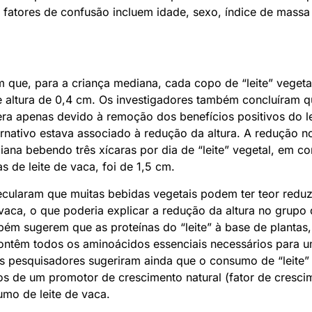
s fatores de confusão incluem idade, sexo, índice de massa 
m que, para a criança mediana, cada copo de “leite” veget
 altura de 0,4 cm. Os investigadores também concluíram qu
era apenas devido à remoção dos benefícios positivos do le
ternativo estava associado à redução da altura. A redução 
iana bebendo três xícaras por dia de “leite” vegetal, em 
s de leite de vaca, foi de 1,5 cm.
cularam que muitas bebidas vegetais podem ter teor reduz
aca, o que poderia explicar a redução da altura no grupo 
bém sugerem que as proteínas do “leite” à base de plantas,
contêm todos os aminoácidos essenciais necessários para 
 pesquisadores sugeriram ainda que o consumo de “leite” 
s de um promotor de crescimento natural (fator de crescimen
mo de leite de vaca.