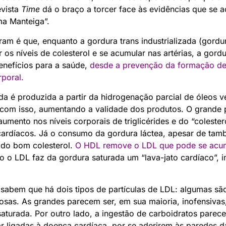
evista
Time
dá o braço a torcer face às evidências que se 
a Manteiga”.
ram é que, enquanto a gordura trans industrializada (gordu
s níveis de colesterol e se acumular nas artérias, a gordu
benefícios para a saúde,
desde a prevenção da formação de
rporal
.
ada é produzida a partir da hidrogenação parcial de óleos v
e, com isso, aumentando a validade dos produtos. O grand
umento nos níveis corporais de triglicérides e do “coleste
cardíacos. Já o consumo da gordura láctea, apesar de tam
do bom colesterol.
O HDL remove o LDL que pode se acumu
o o LDL faz da gordura saturada um “lava-jato cardíaco”,
a sabem que há dois tipos de partículas de LDL: algumas s
osas. As grandes parecem ser, em sua maioria, inofensiva
aturada. Por outro lado, a ingestão de carboidratos parece
 ligadas à doença cardíaca, por se aderirem às paredes da