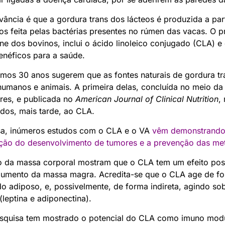
vância é que a gordura trans dos lácteos é produzida a par
s feita pelas bactérias presentes no rúmen das vacas. O pr
arne dos bovinos, inclui o ácido linoleico conjugado (CLA) e
éficos para a saúde.
timos 30 anos sugerem que as fontes naturais de gordura t
humanos e animais. A primeira delas, concluída no meio d
res, e publicada no
American Journal of Clinical Nutrition
,
ados, mais tarde, ao CLA.
sa, inúmeros estudos com o CLA e o VA
vêm demonstrando v
bição do desenvolvimento de tumores e a prevenção das me
 da massa corporal mostram que o CLA tem um efeito posi
umento da massa magra. Acredita-se que o CLA age de for
o adiposo, e, possivelmente, de forma indireta, agindo so
leptina e adiponectina).
pesquisa tem mostrado o potencial do CLA como imuno modu