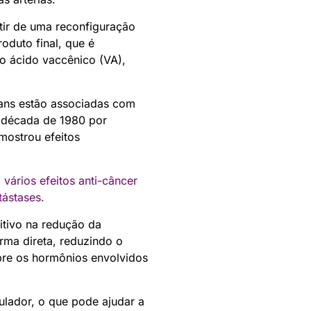
tir de uma reconfiguração
oduto final, que é
 o ácido vaccênico (VA),
rans estão associadas com
a década de 1980 por
 mostrou efeitos
ários efeitos anti-câncer
tástases
.
tivo na redução da
ma direta, reduzindo o
bre os hormônios envolvidos
lador, o que pode ajudar a