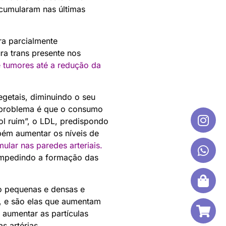
acumularam nas últimas
ra parcialmente
ra trans presente nos
 tumores até a redução da
egetais, diminuindo o seu
e problema é que o consumo
rol ruim”, o LDL, predispondo
bém aumentar os níveis de
lar nas paredes arteriais
.
 impedindo a formação das
ão pequenas e densas e
s, e são elas que aumentam
 aumentar as partículas
s artérias.