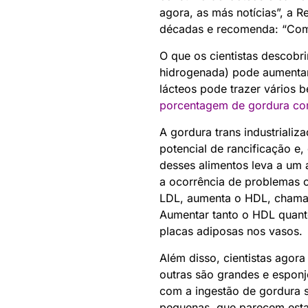
agora, as más notícias”, a R
décadas e recomenda: “Com
O que os cientistas descobri
hidrogenada) pode aumentar o
lácteos pode trazer vários 
porcentagem de gordura co
A gordura trans industrializ
potencial de rancificação 
desses alimentos leva a um a
a ocorrência de problemas 
LDL, aumenta o HDL, chama
Aumentar tanto o HDL quant
placas adiposas nos vasos.
Além disso, cientistas agor
outras são grandes e esponj
com a ingestão de gordura s
pequenas, que parecem estar