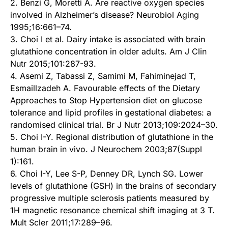
2. Benzi G, Moretti A. Are reactive oxygen species
involved in Alzheimer’s disease? Neurobiol Aging
1995;16:661–74.
3. Choi I et al. Dairy intake is associated with brain
glutathione concentration in older adults. Am J Clin
Nutr 2015;101:287-93.
4. Asemi Z, Tabassi Z, Samimi M, Fahiminejad T,
Esmaillzadeh A. Favourable effects of the Dietary
Approaches to Stop Hypertension diet on glucose
tolerance and lipid profiles in gestational diabetes: a
randomised clinical trial. Br J Nutr 2013;109:2024–30.
5. Choi I-Y. Regional distribution of glutathione in the
human brain in vivo. J Neurochem 2003;87(Suppl
1):161.
6. Choi I-Y, Lee S-P, Denney DR, Lynch SG. Lower
levels of glutathione (GSH) in the brains of secondary
progressive multiple sclerosis patients measured by
1H magnetic resonance chemical shift imaging at 3 T.
Mult Scler 2011;17:289–96.