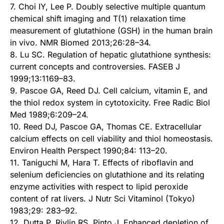
7. Choi IY, Lee P. Doubly selective multiple quantum
chemical shift imaging and T(1) relaxation time
measurement of glutathione (GSH) in the human brain
in vivo. NMR Biomed 2013;26:28–34.
8. Lu SC. Regulation of hepatic glutathione synthesis:
current concepts and controversies. FASEB J
1999;13:1169–83.
9. Pascoe GA, Reed DJ. Cell calcium, vitamin E, and
the thiol redox system in cytotoxicity. Free Radic Biol
Med 1989;6:209–24.
10. Reed DJ, Pascoe GA, Thomas CE. Extracellular
calcium effects on cell viability and thiol homeostasis.
Environ Health Perspect 1990;84: 113–20.
11. Taniguchi M, Hara T. Effects of riboflavin and
selenium deficiencies on glutathione and its relating
enzyme activities with respect to lipid peroxide
content of rat livers. J Nutr Sci Vitaminol (Tokyo)
1983;29: 283–92.
12. Dutta P, Rivlin RS, Pinto J. Enhanced depletion of